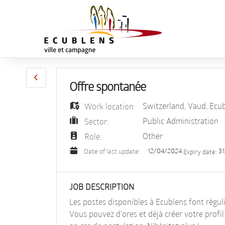
Offre spontanée
Switzerland
,
Vaud
,
Ecub
Work location:
Public Administration
Sector:
Other
Role:
12/04/2024
31
Date of last update:
Expiry date:
JOB DESCRIPTION
Les postes disponibles à Ecublens font régul
Vous pouvez d'ores et déjà créer votre profi