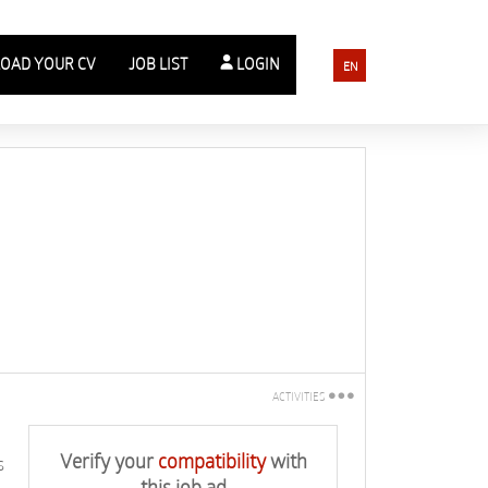
OAD YOUR CV
JOB LIST
LOGIN
EN
ACTIVITIES
Print
Verify your
compatibility
with
s
Tell a friend
this job ad