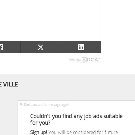
Powered by
 VILLE
Don’t show this message again
Couldn't you find any job ads suitable
for you?
Sign up!
You will be considered for future