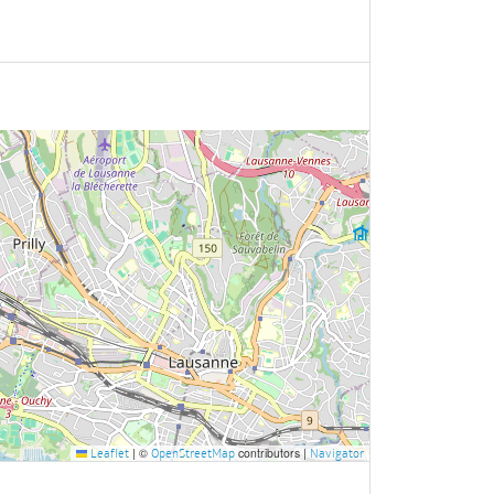
|
©
contributors |
Leaflet
OpenStreetMap
Navigator