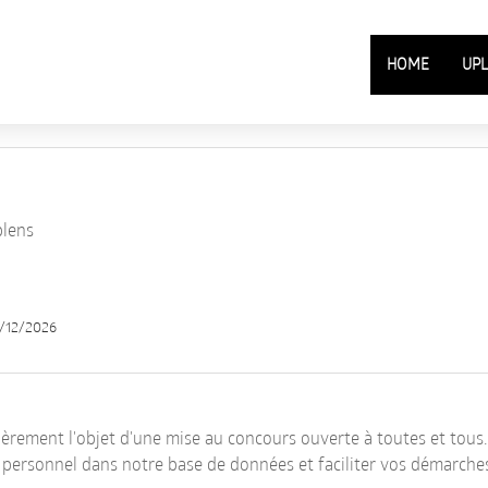
HOME
UPL
lens
/12/2026
ièrement l'objet d'une mise au concours ouverte à toutes et tous.
l personnel dans notre base de données et faciliter vos démarche