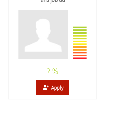
? %
Apply