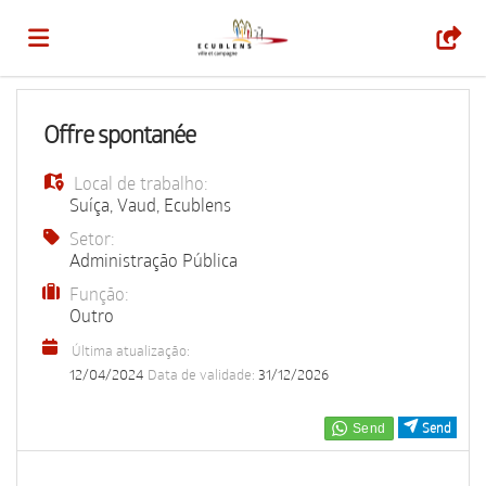
Página
Offre spontanée
Local de trabalho:
inicial
Ofertas
Suíça
,
Vaud
,
Ecublens
Setor:
Administração Pública
de
Regista-
Função:
Outro
emprego
te
Iniciar
Última atualização:
12/04/2024
Data de validade:
31/12/2026
sessão
Língua
Send