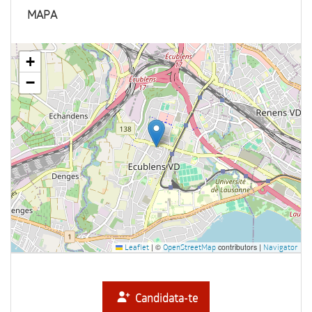
MAPA
+
−
|
©
contributors |
Leaflet
OpenStreetMap
Navigator
Candidata-te