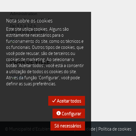
Administration :
Nota sobre os cookies
Du lundi au vendredi
De 8 h à 12 h
Este site utiliza cookies. Alguns são
De 14 h à 16 h 30
estritamente necessários para o
funcionamento do site, como os técnicos e
os funcionais. Outros tipos de cookies, que
você pode recusar, são de terceiros ou
cookies de marketing. Ao selecionar o
PLAN DE VILLE
botão 'Aceitar todos', você está a consentir
a utilização de todos os cookies do site.
Atrvés da função 'Configurar', você pode
definir as suas preferências.
Aceitar todos
Configurar
Só necessários
© Municipalité d'Ecublens |
Política de privacidade
|
Política de cookies