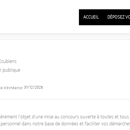
ACCUEIL
DÉPOSEZ V
Ecublens
n publique
31/12/2026
te d'échéance:
ièrement l'objet d'une mise au concours ouverte à toutes et tous.
l personnel dans notre base de données et faciliter vos démarche