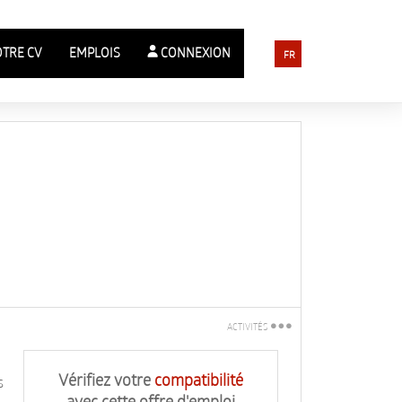
OTRE CV
EMPLOIS
CONNEXION
FR
ACTIVITÉS
Imprimez
Vérifiez votre
compatibilité
s
Dites-le à un ami
avec cette offre d'emploi