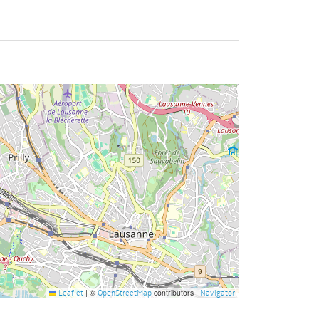
|
©
contributors |
Leaflet
OpenStreetMap
Navigator