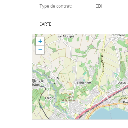
Type de contrat:
CDI
CARTE
+
−