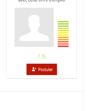
? %
Postuler