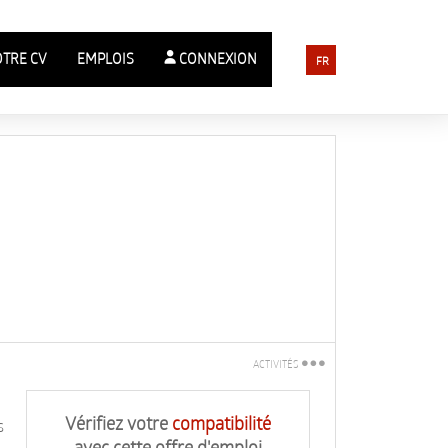
OTRE CV
EMPLOIS
CONNEXION
FR
ACTIVITÉS
Imprimez
Vérifiez votre
compatibilité
s
Dites-le à un ami
avec cette offre d'emploi