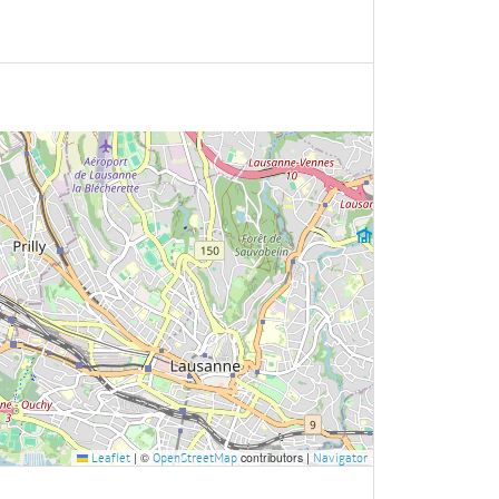
|
©
contributors |
Leaflet
OpenStreetMap
Navigator