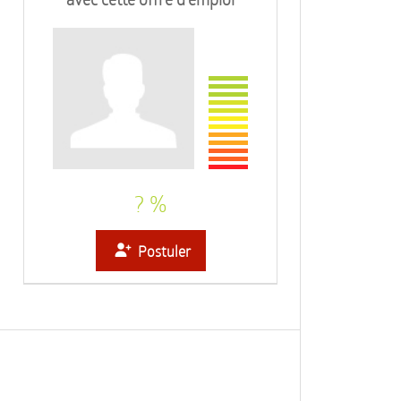
? %
Postuler