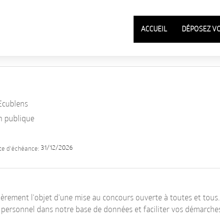
ACCUEIL
DÉPOSEZ V
Ecublens
n publique
31/12/2026
te d'échéance:
ièrement l'objet d'une mise au concours ouverte à toutes et tous.
l personnel dans notre base de données et faciliter vos démarche