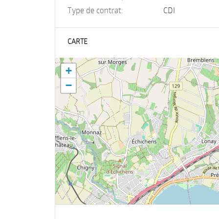
Type de contrat:
CDI
CARTE
+
−