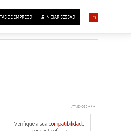
TAS DE EMPREGO
INICIAR SESSÃO
PT
ATIVIDADES
Imprimir
Verifique a sua
compatibilidade
Partilha com um
com esta oferta
amigo