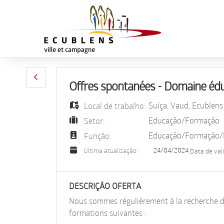
Offres spontanées - Domaine édu
Suíça
,
Vaud
,
Ecublens
Local de trabalho:
Educação/Formação
Setor:
Educação/Formação/I
Função:
24/04/2024
Última atualização:
Data de val
DESCRIÇÃO OFERTA
Nous sommes régulièrement à la recherche de
formations suivantes :