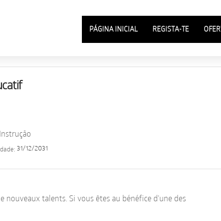
PÁGINA INICIAL
REGISTA-TE
OFER
catif
nstrução
31/12/2031
idade:
 nouveaux talents. Si vous êtes au bénéfice d'une des