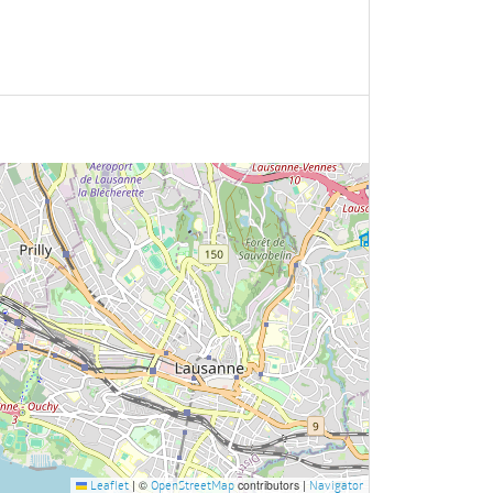
|
©
contributors |
Leaflet
OpenStreetMap
Navigator