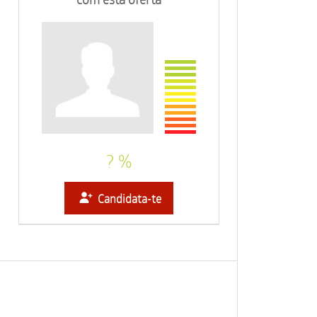
? %
Candidata-te