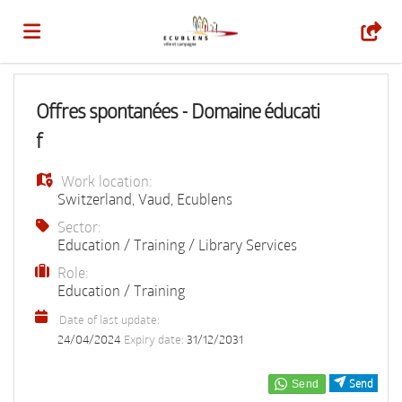
Home
Offres spontanées - Domaine éducati
f
Job
Work location:
Switzerland
,
Vaud
,
Ecublens
list
Upload
Sector:
Education / Training / Library Services
Role:
your
Login
Education / Training
Date of last update:
CV
Language
24/04/2024
Expiry date:
31/12/2031
Send