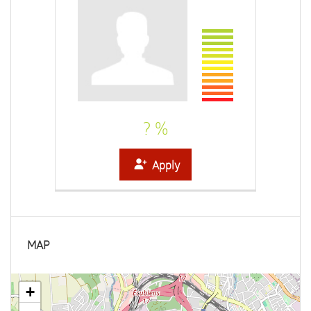
? %
Apply
MAP
+