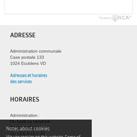
Powered by
ADRESSE
Administration communale
Case postale 133
1024 Ecublens VD
Adresses et horaires
des services
HORAIRES
Administration :
Du lundi au vendredi
Notes about cookies
De 8 h à 12 h
De 14 h à 16 h 30
We use cookies on this website. Some of