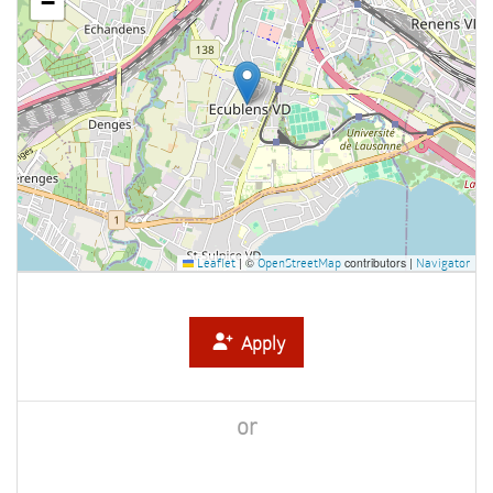
−
|
©
contributors |
Leaflet
OpenStreetMap
Navigator
Apply
or