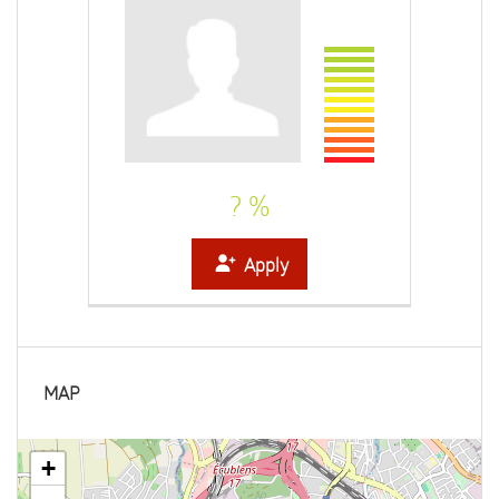
? %
Apply
MAP
+