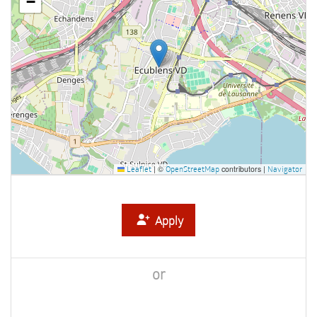
−
|
©
contributors |
Leaflet
OpenStreetMap
Navigator
Apply
or