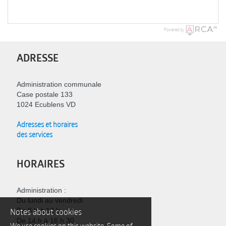
Powered by
ADRESSE
Administration communale
Case postale 133
1024 Ecublens VD
Adresses et horaires
des services
HORAIRES
Administration :
Du lundi au vendredi
Notes about cookies
De 8 h à 12 h
De 14 h à 16 h 30
We use cookies on this website. Some of