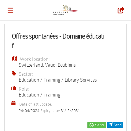
Home
Offres spontanées - Domaine éducati
f
Job
Work location:
Switzerland
,
Vaud
,
Ecublens
list
Upload
Sector:
Education / Training / Library Services
Role:
your
Login
Education / Training
Date of last update:
CV
Language
24/04/2024
Expiry date:
31/12/2031
Send