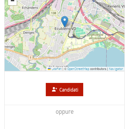
−
|
©
contributors |
Leaflet
OpenStreetMap
Navigator
Candidati
oppure