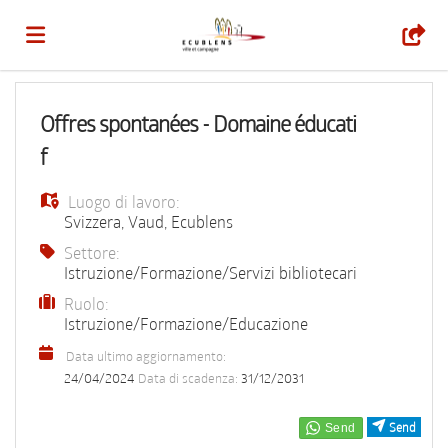
Home
Offres spontanées - Domaine éducati
f
Offerte
Luogo di lavoro:
Svizzera
,
Vaud
,
Ecublens
di
Carica
Settore:
Istruzione/Formazione/Servizi bibliotecari
Ruolo:
lavoro
il
Login
Istruzione/Formazione/Educazione
Data ultimo aggiornamento:
CV
Lingua
24/04/2024
Data di scadenza:
31/12/2031
Send