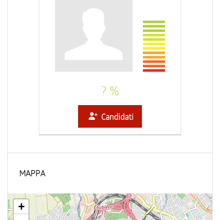
? %
Candidati
MAPPA
+