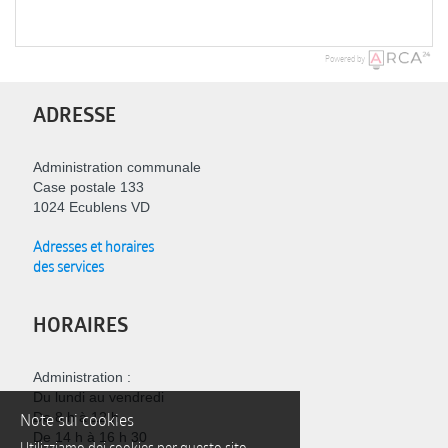
Powered by
ADRESSE
Administration communale
Case postale 133
1024 Ecublens VD
Adresses et horaires
des services
HORAIRES
Administration :
Du lundi au vendredi
Note sui cookies
De 8 h à 12 h
De 14 h à 16 h 30
Utilizziamo dei cookies per questo sito