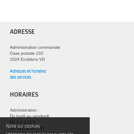
ADRESSE
Administration communale
Case postale 133
1024 Ecublens VD
Adresses et horaires
des services
HORAIRES
Administration :
Du lundi au vendredi
De 8 h à 12 h
Note sui cookies
De 14 h à 16 h 30