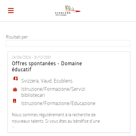
Home
Risultati per:
Offerte
24/04/2024 - 31/12/2031
Offres spontanées - Domaine
éducatif
di
Carica
Svizzera
,
Vaud
,
Ecublens
Istruzione/Formazione/Servizi
lavoro
il
Login
bibliotecari
Istruzione/Formazione/Educazione
Nous sommes régulièrement à la recherche de
CV
Lingua
nouveaux talents. Si vous êtes au bénéfice d'une
...
des formations suivantes : - Educateur social (ES,
HES) - Animateur socioculturel (HES) - Educateur de