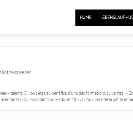
HOME
LEBENSLAUF HO
s
ibliothekswesen
ux talents. Si vous êtes au bénéfice d'une des formations suivantes : - Edu
te enfance (ES) - Assistant socio-éducatif (CFC) - Auxiliaire de la petite en