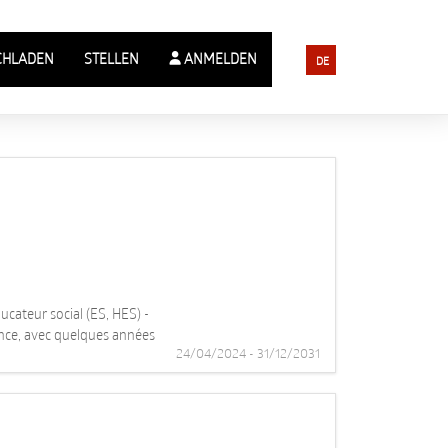
CHLADEN
STELLEN
ANMELDEN
DE
cateur social (ES, HES) -
fance, avec quelques années
24/04/2024 - 31/12/2031