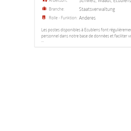
Schweiz
,
Waadt
,
Ecublen
Arbeitsort:
Staatsverwaltung
Branche:
Anderes
Rolle - Funktion:
Les postes disponibles à Ecublens font régulièremen
personnel dans notre base de données et faciliter v
...
toutes vos pièces jointes.