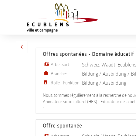
Offres spontanées - Domaine éducatif
Schweiz
,
Waadt
,
Ecublen
Arbeitsort:
Bildung / Ausbildung / B
Branche:
Bildung / Ausbildung
Rolle - Funktion:
Nous sommes régulièrement à la recherche de nouvea
Animateur socioculturel (HES) - Educateur de la peti
...
d'expérience n'hésitez pas à créer un pro
Offre spontanée