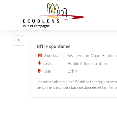
Offre spontanée
Switzerland
,
Vaud
,
Ecublen
Work location:
Public Administration
Sector:
Other
Role:
Les postes disponibles à Ecublens font régulièremen
personnel dans notre base de données et faciliter v
...
toutes vos pièces jointes.