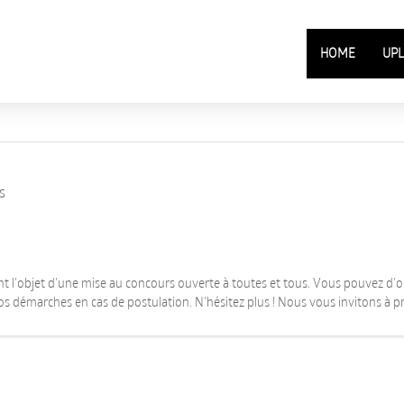
HOME
UPL
s
t l'objet d'une mise au concours ouverte à toutes et tous. Vous pouvez d'ore
os démarches en cas de postulation. N'hésitez plus ! Nous vous invitons à pr