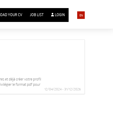
OAD YOUR CV
JOB LIST
LOGIN
EN
s et déjà créer votre profil
ivilégier le format pdf pour
12/04/2024 - 31/12/2026