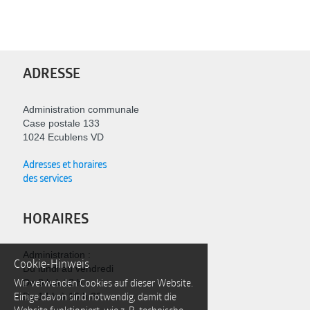
ADRESSE
Administration communale
Case postale 133
1024 Ecublens VD
Adresses et horaires
des services
HORAIRES
Administration :
Cookie-Hinweis
Du lundi au vendredi
Wir verwenden Cookies auf dieser Website.
De 8 h à 12 h
Einige davon sind notwendig, damit die
De 14 h à 16 h 30