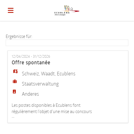
Home
Ergebnisse für:
Stellen
12/04/2024 - 31/12/2026
Offre spontanée
Lebenslauf
Schweiz
,
Waadt
,
Ecublens
Staatsverwaltung
hochladen
Anmelden
Anderes
Les postes disponibles à Ecublens font
régulièrement l'objet d'une mise au concours
Sprache
...
ouverte à toutes et tous. Vous pouvez d'ores et
déjà créer votre profil personnel dans notre base de
données et faciliter vos démarches en cas de