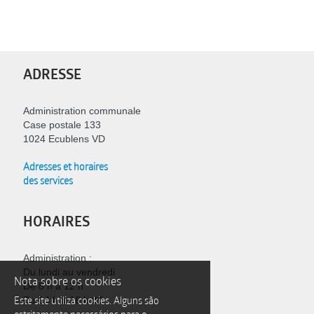
ADRESSE
Administration communale
Case postale 133
1024 Ecublens VD
Adresses et horaires
des services
HORAIRES
Administration :
Du lundi au vendredi
Nota sobre os cookies
De 8 h à 12 h
Este site utiliza cookies. Alguns são
De 14 h à 16 h 30