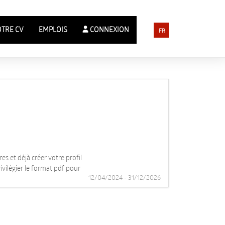
OTRE CV
EMPLOIS
CONNEXION
FR
s et déjà créer votre profil
ivilégier le format pdf pour
12/04/2024 - 31/12/2026