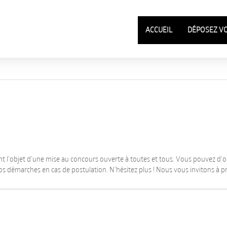
ACCUEIL
DÉPOSEZ V
t l'objet d'une mise au concours ouverte à toutes et tous. Vous pouvez d'ore
os démarches en cas de postulation. N'hésitez plus ! Nous vous invitons à pr