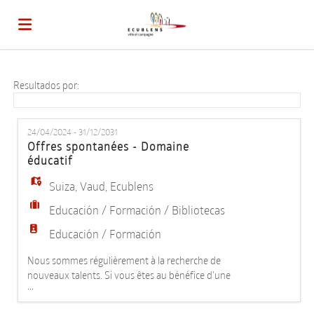
Home
Resultados por:
Lista
24/04/2024 - 31/12/2031
Offres spontanées - Domaine
éducatif
ofertas
Subir
Suiza
,
Vaud
,
Ecublens
Educación / Formación / Bibliotecas
de
CV
Acceso
Educación / Formación
Nous sommes régulièrement à la recherche de
trabajo
Idioma
nouveaux talents. Si vous êtes au bénéfice d'une
...
des formations suivantes : - Educateur social (ES,
HES) - Animateur socioculturel (HES) - Educateur de