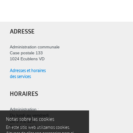
ADRESSE
Administration communale
Case postale 133
1024 Ecublens VD
Adresses et horaires
des services
HORAIRES
Administration :
Du lundi au vendredi
Notas sobre las cookies
De 8 h à 12 h
En este sitio web utilizamos cookies.
De 14 h à 16 h 30