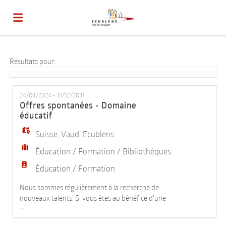
Accueil
Résultats pour:
Emplois
24/04/2024 - 31/12/2031
Offres spontanées - Domaine
éducatif
Déposez
Suisse
,
Vaud
,
Ecublens
Éducation / Formation / Bibliothèques
votre
Connexion
Éducation / Formation
Nous sommes régulièrement à la recherche de
CV
Langue
nouveaux talents. Si vous êtes au bénéfice d'une
...
des formations suivantes : - Educateur social (ES,
HES) - Animateur socioculturel (HES) - Educateur de