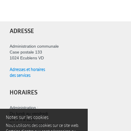
ADRESSE
Administration communale
Case postale 133
1024 Ecublens VD
Adresses et horaires
des services
HORAIRES
Administration :
Du lundi au vendredi
Notes sur les cookies
De 8 h à 12 h
Nous utilisons des cookies sur ce site web.
De 14 h à 16 h 30