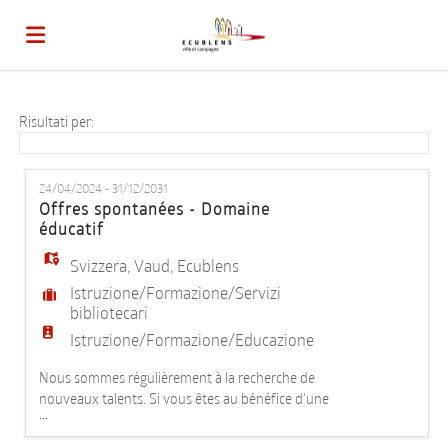
Home
Risultati per:
Offerte
24/04/2024 - 31/12/2031
Offres spontanées - Domaine
éducatif
di
Carica
Svizzera
,
Vaud
,
Ecublens
Istruzione/Formazione/Servizi
lavoro
il
Login
bibliotecari
Istruzione/Formazione/Educazione
Nous sommes régulièrement à la recherche de
CV
Lingua
nouveaux talents. Si vous êtes au bénéfice d'une
...
des formations suivantes : - Educateur social (ES,
HES) - Animateur socioculturel (HES) - Educateur de