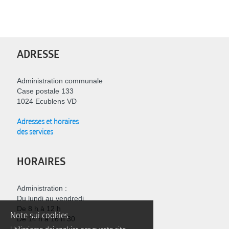
ADRESSE
Administration communale
Case postale 133
1024 Ecublens VD
Adresses et horaires
des services
HORAIRES
Administration :
Du lundi au vendredi
De 8 h à 12 h
Note sui cookies
De 14 h à 16 h 30