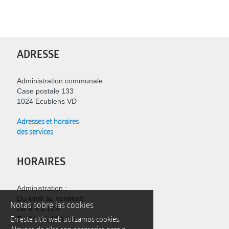
ADRESSE
Administration communale
Case postale 133
1024 Ecublens VD
Adresses et horaires
des services
HORAIRES
Administration :
Du lundi au vendredi
Notas sobre las cookies
De 8 h à 12 h
En este sitio web utilizamos cookies.
De 14 h à 16 h 30