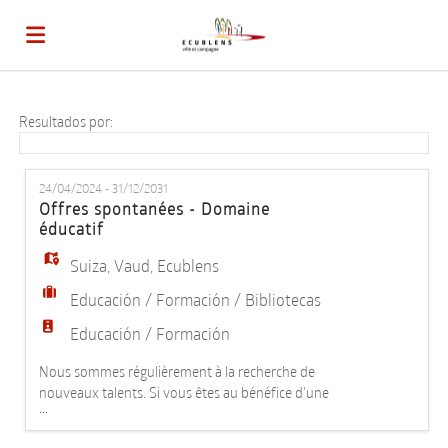
Home
Resultados por:
Lista
24/04/2024 - 31/12/2031
Offres spontanées - Domaine
éducatif
ofertas
Subir
Suiza
,
Vaud
,
Ecublens
Educación / Formación / Bibliotecas
de
CV
Acceso
Educación / Formación
Nous sommes régulièrement à la recherche de
trabajo
Idioma
nouveaux talents. Si vous êtes au bénéfice d'une
...
des formations suivantes : - Educateur social (ES,
HES) - Animateur socioculturel (HES) - Educateur de