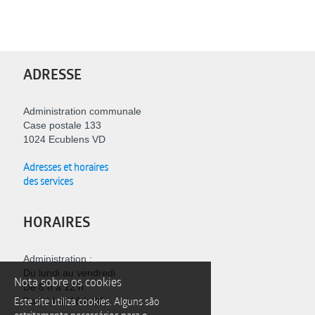
ADRESSE
Administration communale
Case postale 133
1024 Ecublens VD
Adresses et horaires
des services
HORAIRES
Administration :
Du lundi au vendredi
Nota sobre os cookies
De 8 h à 12 h
Este site utiliza cookies. Alguns são
De 14 h à 16 h 30