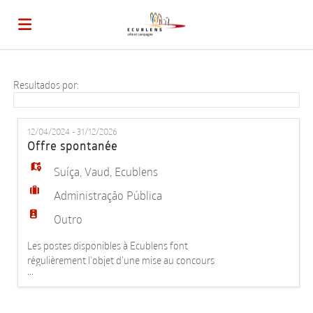
Página
Resultados por:
inicial
Ofertas
12/04/2024 - 31/12/2026
Offre spontanée
de
Regista-
Suíça
,
Vaud
,
Ecublens
Administração Pública
emprego
te
Iniciar
Outro
Les postes disponibles à Ecublens font
régulièrement l'objet d'une mise au concours
sessão
Língua
...
ouverte à toutes et tous. Vous pouvez d'ores et
déjà créer votre profil personnel dans notre base de
données et faciliter vos démarches en cas de