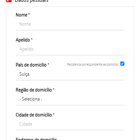
EN
Nome *
FR
Apelido *
IT
País de domicílio *
DE
Residência correspondente ao domicílio
ES
Região de domicílio *
PT
Cidade de domicílio *
Endereço de domicílio