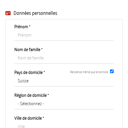
EN
Données personnelles
FR
Prénom *
IT
Nom de famille *
DE
Pays de domicile *
Résidence même que le domicile
ES
Région de domicile *
PT
Ville de domicile *