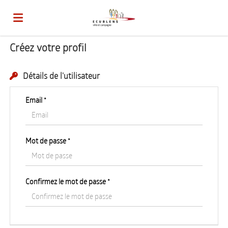
Créez votre profil
Accueil
Détails de l'utilisateur
Emplois
Email *
Déposez
Mot de passe *
votre
Connexion
Confirmez le mot de passe *
CV
Langue