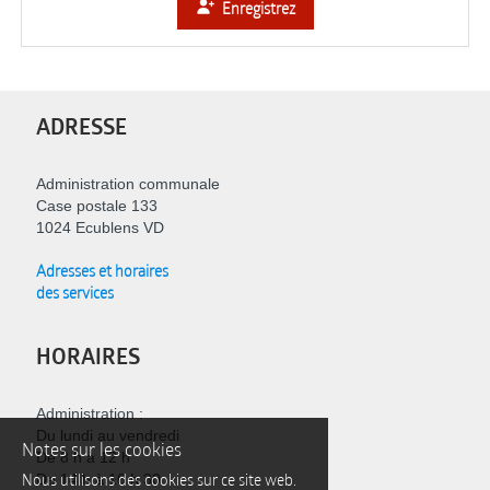
Enregistrez
ADRESSE
Administration communale
Case postale 133
1024 Ecublens VD
Adresses et horaires
des services
HORAIRES
Administration :
Du lundi au vendredi
Notes sur les cookies
De 8 h à 12 h
Nous utilisons des cookies sur ce site web.
De 14 h à 16 h 30