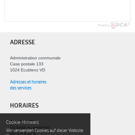
Powered by
ADRESSE
Administration communale
Case postale 133
1024 Ecublens VD
Adresses et horaires
des services
HORAIRES
Cookie-Hinweis
Administration :
Du lundi au vendredi
Wir verwenden Cookies auf dieser Website.
De 8 h à 12 h