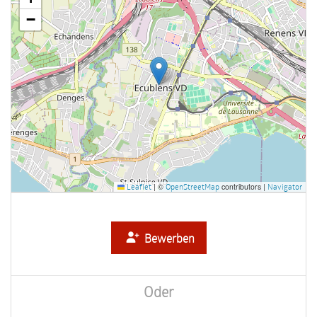
−
|
©
contributors |
Leaflet
OpenStreetMap
Navigator
Bewerben
Oder