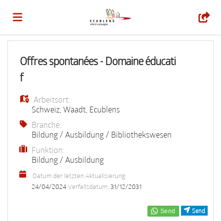
Home
Offres spontanées - Domaine éducati
f
Stellen
Arbeitsort:
Schweiz
,
Waadt
,
Ecublens
Lebenslauf
Branche:
Bildung / Ausbildung / Bibliothekswesen
Funktion:
hochladen
Anmelden
Bildung / Ausbildung
Datum der letzten Aktualisierung:
Sprache
24/04/2024
Verfallsdatum:
31/12/2031
Send