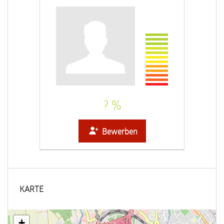
? %
Bewerben
KARTE
+