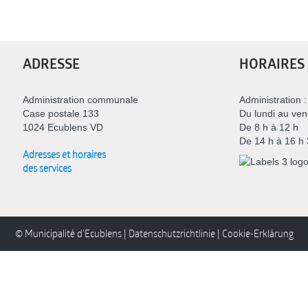
EN
FR
ADRESSE
HORAIRES
IT
Administration communale
Administration :
Case postale 133
Du lundi au ven
1024 Ecublens VD
De 8 h à 12 h
De 14 h à 16 h
DE
Adresses et horaires
des services
ES
© Municipalité d'Ecublens |
Datenschutzrichtlinie
|
Cookie-Erklärung
PT