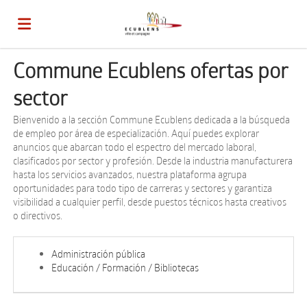
Commune Ecublens ofertas por
Home
sector
Lista
Bienvenido a la sección Commune Ecublens dedicada a la búsqueda
de empleo por área de especialización. Aquí puedes explorar
anuncios que abarcan todo el espectro del mercado laboral,
clasificados por sector y profesión. Desde la industria manufacturera
ofertas
Subir
hasta los servicios avanzados, nuestra plataforma agrupa
oportunidades para todo tipo de carreras y sectores y garantiza
visibilidad a cualquier perfil, desde puestos técnicos hasta creativos
de
CV
Acceso
o directivos.
Administración pública
trabajo
Idioma
Educación / Formación / Bibliotecas