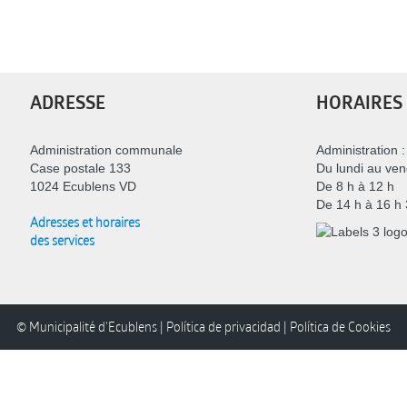
EN
FR
ADRESSE
HORAIRES
IT
Administration communale
Administration :
Case postale 133
Du lundi au ven
1024 Ecublens VD
De 8 h à 12 h
DE
De 14 h à 16 h
Adresses et horaires
des services
ES
PT
© Municipalité d'Ecublens |
Política de privacidad
|
Política de Cookies